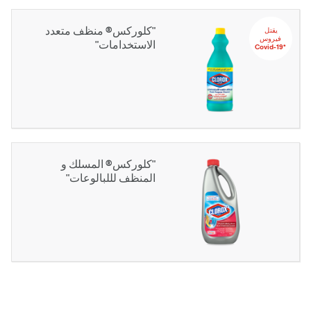
"كلوركس® منظف متعدد
يقتل‬ ‫‫‫‫‏‫
‬‫فيروس
الاستخدامات"
‏*‫Covid-19
"كلوركس® المسلك و
المنظف لللبالوعات"