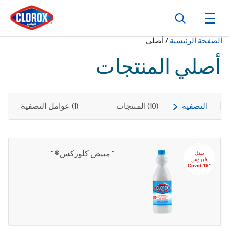
ا
ا
ا
بحث
فتح القائمة الرئيسية
حالياً:
الصفحة الرئيسية
/
أصلي
أصلي المنتجات
التصفية
(
10
) المنتجات
(
1
) عوامل التصفية
" مبيض كلوركس® "
يقتل‬ ‫‫‫‫‏‫
‬‫فيروس
‏*‫Covid-19