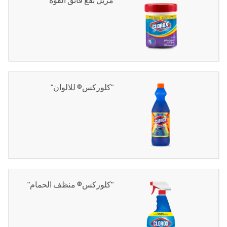
"كلوركس® للالوان"
"كلوركس® منظف الحمام"