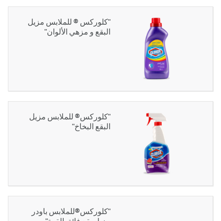
"كلوركس ® للملابس مزيل
البقع و مزهي الألوان"
"كلوركس® للملابس مزيل
البقع البخاخ"
"كلوركس®للملابس باودر
مزيل بقع فائق القوة"