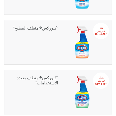
"كلوركس® منظف المطبخ"
يقتل‬ ‫‫‫‫‏‫
‬‫فيروس
‏*‫Covid-19
"كلوركس® منظف متعدد
يقتل‬ ‫‫‫‫‏‫
‬‫فيروس
الاستخدامات"
‏*‫Covid-19