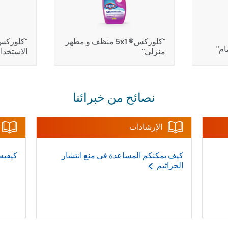
"كلوركس® 1x5 منظف و مطهر
"كلوركس
م"
منزلى"
الاستخدا
نصائح من خبرائنا
الإرشادات
كيف يمكنكم المساعدة في منع انتشار
كيفيه
الجراثيم