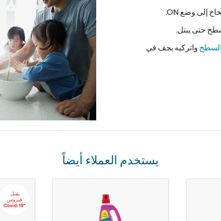
خاخ إلى وضع NO.
طح حتى يبتل.
لسطح
واتركيه يجف في
يستخدم العملاء أيضاً
يقتل‬ ‫‫‫‫‏‫
‬‫فيروس
‏*‫Covid-19