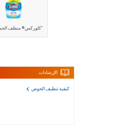
"كلوركس® منظف الحما
الإرشادات
كيفية تنظيف
الحوض