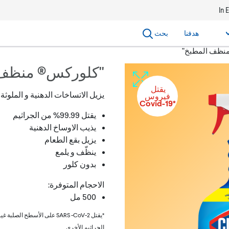
In 
هدفنا
بحث
نظف المطبخ"
"كلوركس® منظف 
يقتل‬ ‫‫‫‫‏‫
يزيل الاتساخات الدهنية و الملوثة 
‬‫فيروس
‏*‫Covid-19
يقتل 99.99% من الجراثيم
يذيب الاوساخ الدهنية
يزيل بقع الطعام
ينظّف و يلمع
بدون كلور
الاحجام المتوفرة:
005 مل
*يقتل 2-VoC- SRAS على الأسطح الصلبة غير 
الجراثيم الأخرى.