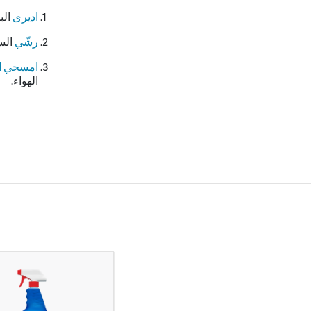
اديرى
الب
رشّي
الس
امسحي ا
الهواء.