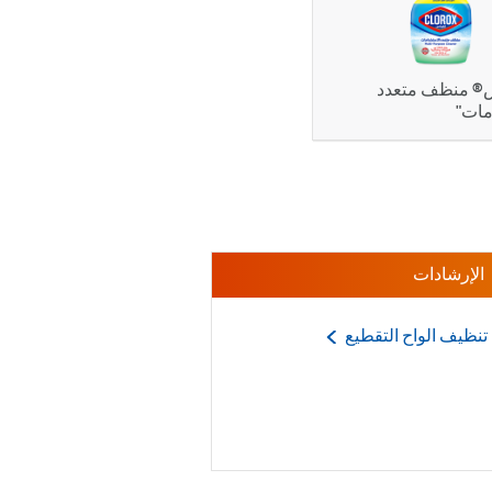
® منظف متعدد
مات"
الإرشادات
 تنظيف الواح
التقطيع