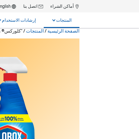
أماكن الشراء
اتصل بنا
English
المنتجات
إرشادات الاستخدام
حالياً:
الصفحة الرئيسية
/
المنتجات
"كلوركس® م
بحث