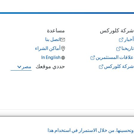
شركة كلوركس
مساعدة
أخبار
اتصل بنا
تاريخنا
أماكن الشراء
علاقات المستثمرين
hsilgnE nI
حددي موقعك
شركة كلوركس
مصر
وأوافق عليها
سياسة الخصو
تحسينها. من خلال الاستمرار في استخدام هذا