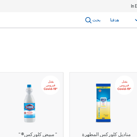
In 
هدفنا
بحث
يقتل‬ ‫‫‫‫‏‫
يقتل‬ ‫‫‫‫‏‫
‬‫فيروس
‬‫فيروس
‏*‫Covid-19
‏*‫Covid-19
مناديل كلوركس المطهرة
" مبيض كلوركس® "