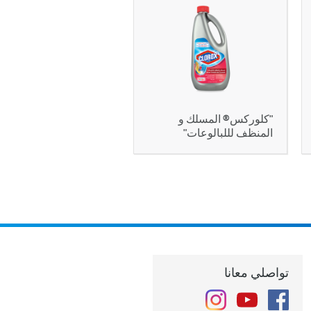
"كلوركس® المسلك و
المنظف لللبالوعات"
تواصلي معانا
Instagram
YouTube
Facebook