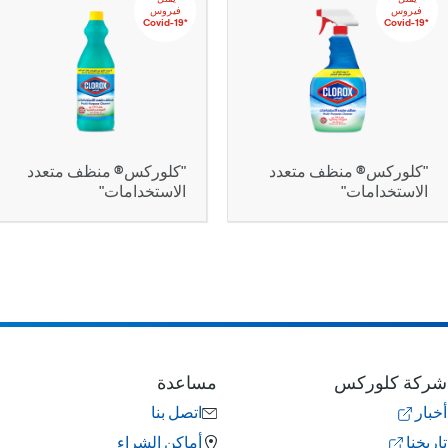
‬‫فيروس
‬‫فيروس
‏*‫Covid-19
‏*‫Covid-19
"كلوركس® منظف متعدد
"كلوركس® منظف متعدد
الاستخدامات"
الاستخدامات"
شركة كلوركس
مساعدة
أخبار
اتصل بنا
تاريخنا
أماكن الشراء