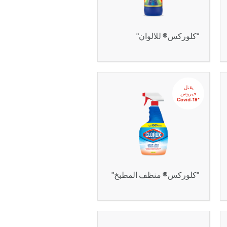
"كلوركس® للالوان"
يقتل‬ ‫‫‫‫‏‫
‬‫فيروس
‏*‫Covid-19
"كلوركس® منظف المطبخ"