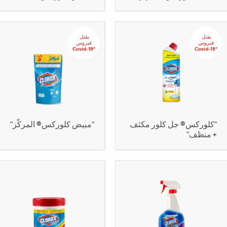
يقتل‬ ‫‫‫‫‏‫
يقتل‬ ‫‫‫‫‏‫
‬‫فيروس
‬‫فيروس
‏*‫Covid-19
‏*‫Covid-19
"كلوركس® جل كلور مكثف
"مبيض كلوركس® المركّز"
+ منظف"