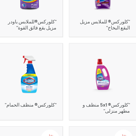
"كلوركس® للملابس مزيل
"كلوركس®للملابس باودر
البقع البخاخ"
مزيل بقع فائق القوة"
"كلوركس® 1x5 منظف و
"كلوركس® منظف الحمام"
مطهر منزلى"
يقتل‬ ‫‫‫‫‏‫
يقتل‬ ‫‫‫‫‏‫