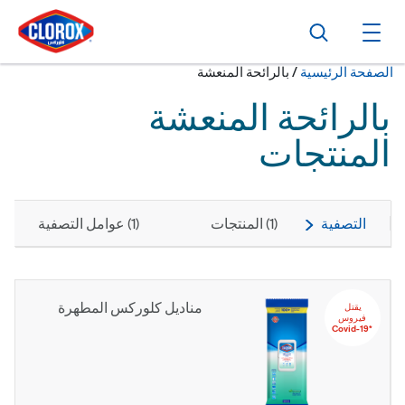
ا
ا
ا
بحث
فتح القائمة الرئيسية
حالياً:
الصفحة الرئيسية
/
بالرائحة المنعشة
بالرائحة المنعشة
المنتجات
التصفية
(
1
) المنتجات
(
1
) عوامل التصفية
مناديل كلوركس المطهرة
يقتل‬ ‫‫‫‫‏‫
‬‫فيروس
‏*‫Covid-19