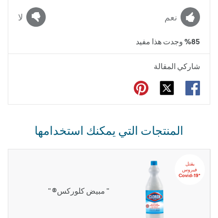
نعم
لا
85
%
وجدت هذا مفيد
شاركي المقالة
المنتجات التي يمكنك استخدامها
يقتل‬ ‫‫‫‫‏‫
‬‫فيروس
‏*‫Covid-19
" مبيض كلوركس® "