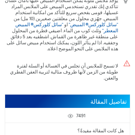
يوجد ملابس ملونة يمكن استخدام المبيض عليها بأمان عشان
تتأكدي إنك تقدري تستخدمي المبيض على الملابس المراد
غسيلها، قومى بفحص سريع للتأكد من امكانية استخدام
المبيض. جهّزي محلول من معلقتين صغيرين (10 مل) من
"سائل كلوركس® المبيض"
او
"سائل كلوركس® المبيض
المعطر"
وثلث كوب من الماء. اضيفي قطرة من المحلول
على منطقة غير ظاهرة من القماش. اشطفيه بعد 5 دقائق
وجففيه. اذا لم يتأثر اللون، يمكنك استخدام مبيض سائل على
هذه الملابس على النحو الموضح اعلاه.
لا تسمح للملابس أن تجلس في الغسالة أو السلة لفترة
طويلة من الزمن لأنها ظروف مثالية لتربية العفن الفطري
والعفن.
تفاصيل المقالة
7491
هل كانت المقالة مفيدةً؟