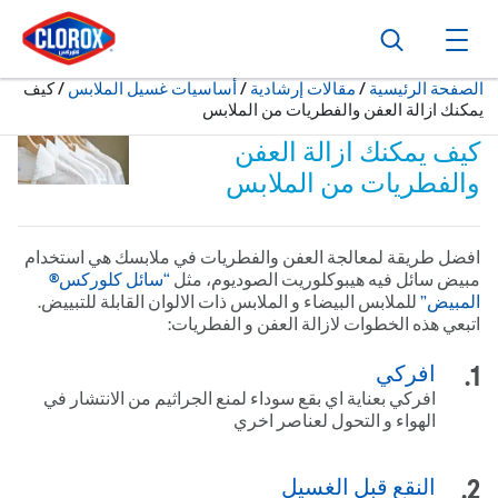
ا
ا
ا
بحث
فتح القائمة الرئيسية
حالياً:
الصفحة الرئيسية
/
مقالات إرشادية
أساسيات غسيل الملابس
كيف
يمكنك ازالة العفن والفطريات من الملابس
كيف يمكنك ازالة العفن
والفطريات من الملابس
افضل طريقة لمعالجة العفن والفطريات في ملابسك هي استخدام
مبيض سائل فيه هيبوكلوريت الصوديوم، مثل
“سائل كلوركس®
المبيض”
للملابس البيضاء و الملابس ذات الالوان القابلة للتبييض.
اتبعي هذه الخطوات لازالة العفن و الفطريات:
افركي
افركي بعناية اي بقع سوداء لمنع الجراثيم من الانتشار في
الهواء و التحول لعناصر اخري
النقع قبل الغسيل