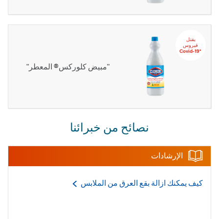
يقتل‬ ‫‫‫‫‏‫
‬‫فيروس
‏*‫Covid-19
"مبيض كلوركس® المعطر"
نصائح من خبرائنا
الإرشادات
كيف يمكنك ازالة بقع العرق من
الملابس